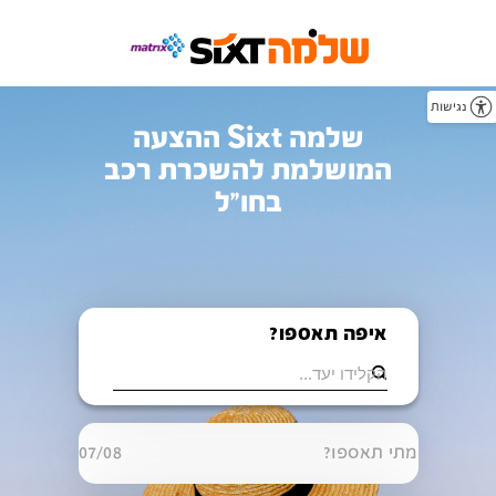
נגישות
שלמה Sixt ההצעה
המושלמת להשכרת רכב
בחו"ל
איפה תאספו?
מתי תאספו?
07/08