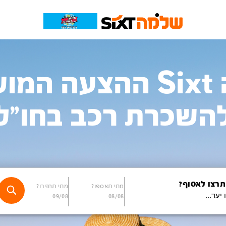
שלמה Sixt ההצעה 
השכרת רכב בחו"ל
תרצו לאסוף?
מתי תאספו?
מתי תחזירו?
09/08
08/08