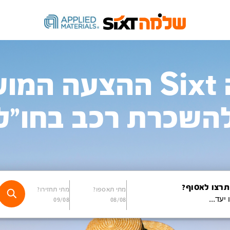
שלמה Sixt ההצעה 
השכרת רכב בחו"ל
תרצו לאסוף?
מתי תאספו?
מתי תחזירו?
09/08
08/08