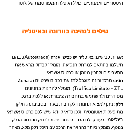
היסטוריים ואמנותיים, כולל הקפלה המפורסמת של ג'וטו
.
טיפים לנהיגה בוורונה ובאיטליה
אגרות כבישים
בהם
:
באיטליה יש כבישי אגרה
(Autostrade),
תשלמו בהתאם למרחק הנסיעה. מומלץ לבדוק מראש את
התעריפים ולהכין מזומן או כרטיס אשראי
.
מרכז ורונה מוגבל לתנועת רכבים פרטיים
חניה:
(Zona a
מומלץ להחנות בחניונים
Traffico Limitato - ZTL).
מסודרים ולהשתמש בתחבורה ציבורית או ללכת ברגל
.
ניתן למצוא תחנות דלק רבות בעיר ובסביבתה. חלקן
דלק:
מתופעלות אוטומטית, ולכן כדאי לוודא שיש לכם כרטיס אשראי
בינלאומי
.
בעת קבלת הרכב השכור, חשוב לבדוק מהו סוג הדלק.
בנוסף, מומלץ ביותר להחזיר את הרכב עם מיכל דלק מלא, מאחר