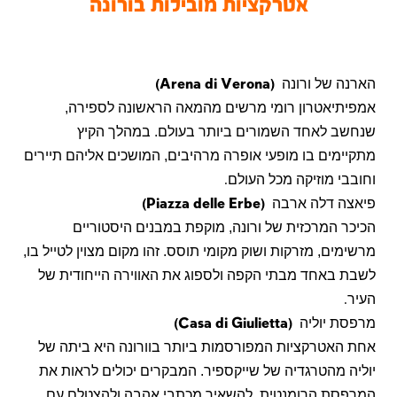
אטרקציות מובילות בורונה
הארנה של ורונה
(Arena di Verona)
אמפיתיאטרון רומי מרשים מהמאה הראשונה לספירה,
שנחשב לאחד השמורים ביותר בעולם. במהלך הקיץ
מתקיימים בו מופעי אופרה מרהיבים, המושכים אליהם תיירים
וחובבי מוזיקה מכל העולם
.
פיאצה דלה ארבה
(Piazza delle Erbe)
הכיכר המרכזית של ורונה, מוקפת במבנים היסטוריים
מרשימים, מזרקות ושוק מקומי תוסס. זהו מקום מצוין לטייל בו,
לשבת באחד מבתי הקפה ולספוג את האווירה הייחודית של
העיר
.
מרפסת יוליה
(Casa di Giulietta)
אחת האטרקציות המפורסמות ביותר בוורונה היא ביתה של
יוליה מהטרגדיה של שייקספיר. המבקרים יכולים לראות את
המרפסת הרומנטית, להשאיר מכתבי אהבה ולהצטלם עם