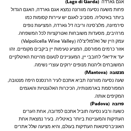
אגם גארדה
(Lago di Garda)
פחות משעה נסיעה מוורונה נמצא אגם גארדה, האגם הגדול
ביותר באיטליה. מסביב לאגם יש עיירות קסומות כמו
סירמיונה, מלצ'סינה וריבה דל גארדה, המציעות נופים
מרהיבים, מסעדות משובחות ואטרקציות לכל המשפחה
.
עמק היין של ואלפוליצ'לה
(Valpolicella Wine Valley)
אזור כרמים מפורסם, המציע טעימות יין ביקבים מקומיים. זהו
יעד אידיאלי לחובבי יין, המעוניינים לטעום מהיינות האיטלקיים
המשובחים וליהנות מנופים ירוקים עוצרי נשימה
.
מנטובה
(Mantova)
שעה נסיעה מוורונה תביא אתכם לעיר הרנסנס היפה מנטובה,
המפורסמת בארמונותיה, הכיכרות האלגנטיות והאגמים
המקיפים אותה
.
פדובה
(Padova)
כשעה ורבע נסיעה תוביל אתכם לפדובה, אחת הערים
העתיקות והמעניינות ביותר באיטליה. בעיר נמצאת אחת
האוניברסיטאות העתיקות בעולם, והיא מציעה שלל אתרים