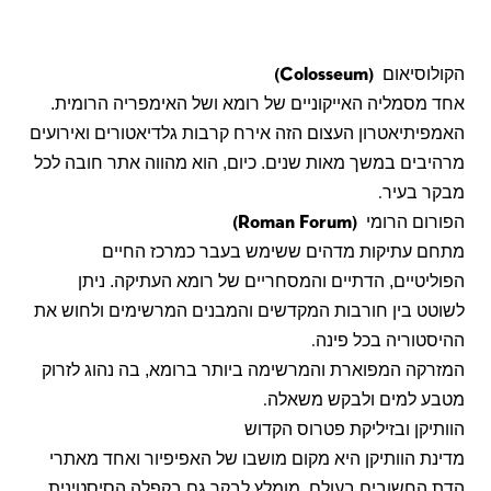
הקולוסיאום
(Colosseum)
אחד מסמליה האייקוניים של רומא ושל האימפריה הרומית.
האמפיתיאטרון העצום הזה אירח קרבות גלדיאטורים ואירועים
מרהיבים במשך מאות שנים. כיום, הוא מהווה אתר חובה לכל
מבקר בעיר
.
הפורום הרומי
(Roman Forum)
מתחם עתיקות מדהים ששימש בעבר כמרכז החיים
הפוליטיים, הדתיים והמסחריים של רומא העתיקה. ניתן
לשוטט בין חורבות המקדשים והמבנים המרשימים ולחוש את
ההיסטוריה בכל פינה
.
המזרקה המפוארת והמרשימה ביותר ברומא, בה נהוג לזרוק
מטבע למים ולבקש משאלה
.
הוותיקן ובזיליקת פטרוס הקדוש
מדינת הוותיקן היא מקום מושבו של האפיפיור ואחד מאתרי
הדת החשובים בעולם. מומלץ לבקר גם בקפלה הסיסטינית