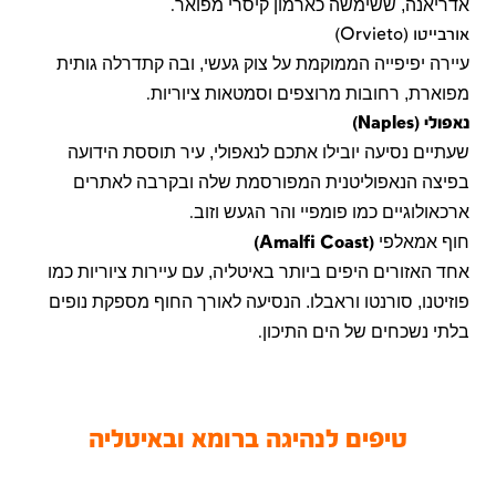
אדריאנה, ששימשה כארמון קיסרי מפואר
.
אורבייטו
(Orvieto)
עיירה יפיפייה הממוקמת על צוק געשי, ובה קתדרלה גותית
מפוארת, רחובות מרוצפים וסמטאות ציוריות
.
נאפולי
(Naples)
שעתיים נסיעה יובילו אתכם לנאפולי, עיר תוססת הידועה
בפיצה הנאפוליטנית המפורסמת שלה ובקרבה לאתרים
ארכאולוגיים כמו פומפיי והר הגעש וזוב
.
חוף אמאלפי
(Amalfi Coast)
אחד האזורים היפים ביותר באיטליה, עם עיירות ציוריות כמו
פוזיטנו, סורנטו וראבלו. הנסיעה לאורך החוף מספקת נופים
בלתי נשכחים של הים התיכון
.
טיפים לנהיגה ברומא ובאיטליה