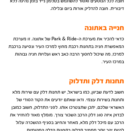
חובה לכל הנוסעים ואסור להשתמש בטלפון נייד בזמן נהיגה ללא
דיבורית. חובה להדליק אורות ביום ובלילה.
חנייה באתונה
כדאי להכיר את מערכת ה-Park & Ride של אתונה. זו מערכת
המאפשרת חניה בתחנות רכבת מחוץ למרכז העיר ונסיעה ברכבת
למרכז, מה שיכול לחסוך הרבה כאב ראש ועלויות חניה גבוהות
במרכז העיר.
תחנות דלק ותדלוק
חשוב לדעת שביוון, כמו בישראל, יש תחנות דלק עם שירות מלא
ותחנות בשירות עצמי. ודאו שאתם יודעים את הקוד הסודי של
האשראי שלכם, יתכן שתצטרכו אותו. לפני התדלוק, חשוב כמובן
לבדוק איזה סוג דלק הרכב השכור צורך. מומלץ מאוד להחזיר את
הרכב עם מיכל דלק מלא, מאחר והחיוב בסניף ההשכרה עלול
להיות יקר יותר ממחיר תדלוק בתחנות הדלק המקומיות.