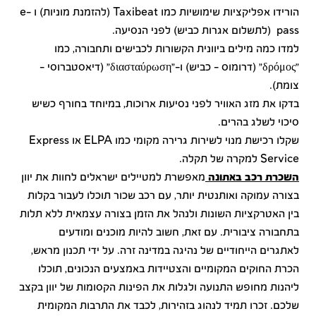
הורידו אפליקציות שימושיות כמו Taxibeat (להזמנת מוניות) ו e-
pass (לתשלום אגרות כביש) לפני הנסיעה.
למדו כמה מילים ביוונית הקשורות לכבישים ותחבורה, כמו
"δρόμος" (דרומוס - כביש) ו-"διασταύρωση" (דיאסטברוסי –
צומת).
בדקו את מזג האוויר לפני נסיעות ארוכות, במיוחד בחורף כשיש
סיכוי לשלג בהרים.
שקלו רכישת מנוי לשירות גרירה מקומי כמו ELPA או Express
Service למקרה של תקלה.
השכרת רכב באתונה
מאפשרת למטיילים ישראלים לחוות את יוון
בצורה עמוקה ואותנטית יותר, עם רכב שכור תוכלו לעבור בקלות
בין האטרקציות השונות ולנהל את הזמן בצורה עצמאית ללא תלות
בתחבורה ציבורית. עם זאת, חשוב להיות מוכנים ומודעים
לאתגרים הייחודיים של נהיגה במדינה זרה. על ידי תכנון מראש,
הכרת החוקים המקומיים והצטיידות באמצעים הנכונים, תוכלו
ליהנות מחופש התנועה ולגלות את הפינות הקסומות של יוון בקצב
שלכם. זכרו תמיד לנהוג בזהירות, לכבד את התרבות המקומית