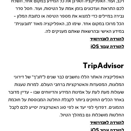
רכב, ועוד. האפליקציה תארגן את כל המידע במקום אחד, תשלח
לכם התראות ועדכונים בזמן אמת על הטיסות, ועוד. חסל סדר
נבירה במיילים כדי למצוא את מספר הטיסה או כתובת המלון –
הכל מרוכז במקום אחד. שימו לב, האפליקציה מאוד "תובענית"
במידע האישי ובהרשאות שאתם מעניקים לה.
להורדה לאנדרואיד
להורדה עבור iOS
TripAdvisor
האפליקציה והאתר הללו נחשבים כבר שנים ל"תנ"ך" של דירוגי
המלונות, המסעדות והאטרקציות ברחבי העולם. למרות טענות
שעולות מעת לעת על אמינות המידע והדיווחים שבו – עדיין מדובר
באחד הכלים החזקים ביותר לקבלת החלטה המבוססת על חוכמת
ההמונים. דפדוף לפי יעד או לפי סוג האטרקציה יסייע לכם לקבל
החלטות מושכלות גם במהלך הטיול.
להורדה לאנדרואיד
להורדה עבור iOS