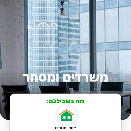
משרדים ומסחר
מה בשבילכם:
ייזום ומגורים