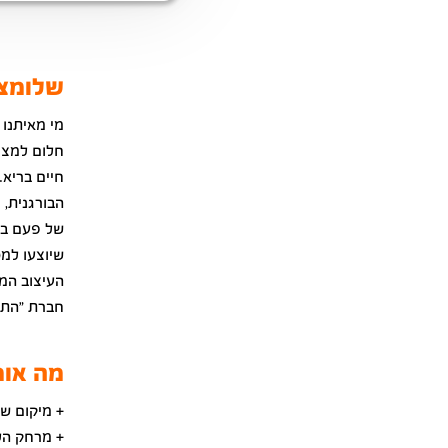
שלומציון ה
מי מאיתנו
חלום למצי
חיים בריא.
הבורגנית, 
שיוצעו למכ
העיצוב המי
חברת "התח
מה אומ
+ מיקום שק
+ מרחק הל