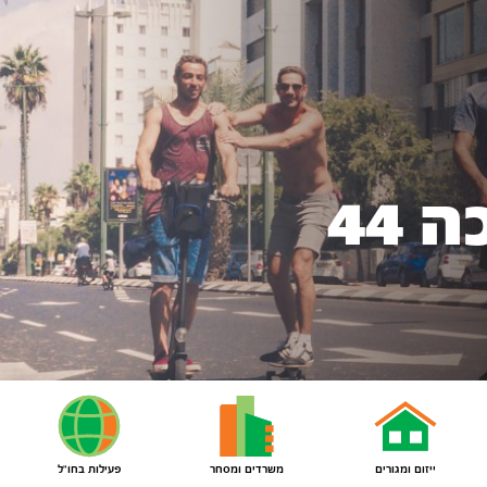
44
ייזום ומגורים
משרדים ומסחר
פעילות בחו"ל