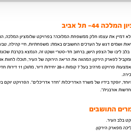
מלכה 44- תל אביב
 לא דמיין את עצמו חלק ממשפחת המלוכה? בפרויקט שלומציון המלכה, הו
אות ושמים דגש על הערכים החשובים באמת: משפחתיות, חיי קהילה, טבע 
 בלב ליבו של הצפון הישן, ברחוב חד-סטרי ושקט זה, הנמצא בקרבת שכונת
ומקביל לפארק הירקון המהווה את הריאה הירוקה של העיר, תוכלו לחוות א
של פעם באמצעות פרויקט מרהיב בעל 7 קומות ו-28 יחידות דיור,
ירה.
וחד, יופקד בידיו של משרד האדריכלות "חדר אדריכלים". הפרויקט יוקם ב
דשות אורבנית".
רים התושבים
ט בלב העיר.
יכה מפארק הירקון.