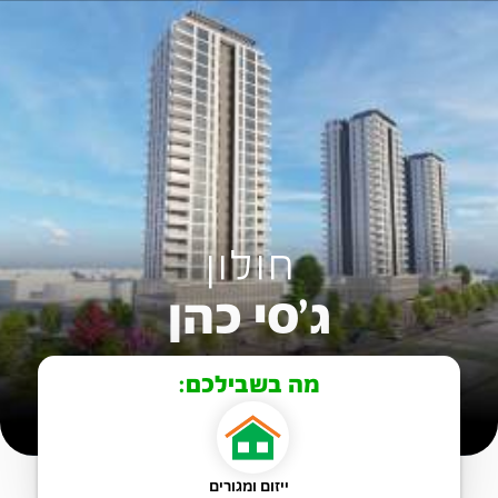
חולון
ג'סי כהן
מה בשבילכם:
ייזום ומגורים