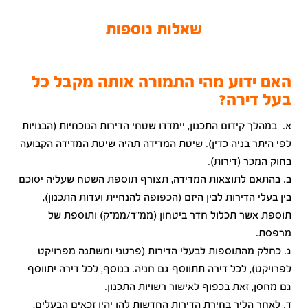
שאלות נוספות
האם ידוע מהי התמורה אותה מקבל כל
בעל דירה?
א. במהלך קידום התכנון, יימדדו שטחי הדירות הנוכחיות (הבנויות
לפי היתר בניה כדין). שיטת המדידה תהיה שיטת המדידה הקבועה
בחוק המכר (דירות).
ב. בהתאם לתוצאות המדידה, תצורף תוספת השטח שעליה יסוכם
בין בעלי הדירות לבין היזם (הכפופה להנחיית ועדות התכנון),
תוספת אשר תכלול חדר ביטחון (ממ"ד/ממ"ק) ותוספת של
מרפסת.
ג. כחלק מהתוספות לבעלי הדירות (פרטני ומשתנה מפרויקט
לפרויקט), לכל דירה תתווסף גם חניה. בנוסף, לכל דירה יתווסף
גם מחסן, זאת בכפוף לאישור רשויות התכנון.
ד. לאחר הליך בחירת הדירות החדשות להן יהיו זכאים הבעלים,