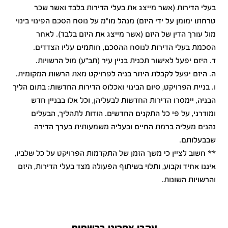
בעלי הדירות (אשר מייצג את בעלי הדירות בלבד ואשר שכר
טרחתו ימומן על ידי היזם) מנהל מו"מ על נוסח הסכם הפינוי בינוי
מול עורך הדין של היזם (אשר מייצג את היזם בלבד). לאחר
הסכמת בעלי הדירות לנוסח ההסכם, חותמים עליו הצדדים.
ד. היזם יפעל לאישור תכנית בניין עיר (תב"ע) מול הרשויות.
ה. היזם יפעל לקבלת היתר בניה לפרויקט מאת הרשות המקומית.
ו. בניית הפרויקט, סיום הבינוי ואכלוס הדירות החדשות: בתום הליך
הבניה, יימסרו הדירות החדשות לבעליהן, וכל אלו בבניין חדש
ומודרני, על פי כל התקנים החדשים. הודות לתהליך, הבעלים
נהנים מעליה ברמת החיים ובעליה משמעותית בערך הדירה
שבבעלותם.
** חשוב לציין כי משך הזמן של התקדמות הפרויקט על כל שלביו,
איננו אחיד וקבוע, ותלוי בשיתוף הפעולה מצד בעלי הדירות, היזם
והרשויות השונות.