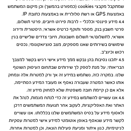
שמתקבל מקבצי cookies (כמפורט בהמשך) וכן מיקום המשתמש
באמצעות GPS או רשת סלולרית או באמצעות כתובת IP.
4.4 מידע פיננסי וכלכלי - לרבות פירוט חיובים, פרטי תשלום,
פרטי חשבון בנק, מספר ותוקף כרטיס אשראי, היסטורית ודירוג
אשראי, לתשלום/אי תשלום חשבונות, חיובי צדדים שלישיים בגין
שימושים בשירותים שאנו מספקים, מצב סוציואקונומי, נכסים
רכוש וכיוצ"ב.
4.5 יתכנו נסיבות בהן נבקש ממך מידע אישי רגיש בקשר למצבך
הבריאותי, על מנת לספק לך שירותים שבתחום העיסוק השוטף
שלנו. במקרה כזה, נשתמש במידע זה אך ורק למטרות אלה ונמחק
אותו כאשר המטרה שעבורה נאסף או מעובד המידע הסתיימה,
אלא אם כן קיימת חובה משפטית שלא למחוק מידע זה.
4.6 אנו עשויים להשתמש במידע זה כדי לנתח מגמות, לנהל את
האתר ואת האפליקציות, לעקוב אחר תנועות המשתמשים דרכן
ולאסוף מידע על בסיס המשתמשים שלנו בכללותו. אנו עשויים
לקשר מידע שנאסף באופן אוטומטי למידע אישי למטרות עסקיות
לגיטימיות, כגון איתור ומניעת פעילות הונאה, וכן למטרות אחרות.