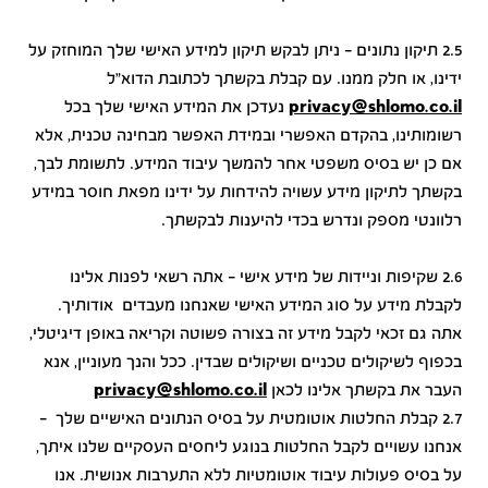
2.5 תיקון נתונים – ניתן לבקש תיקון למידע האישי שלך המוחזק על
ידינו, או חלק ממנו. עם קבלת בקשתך לכתובת הדוא"ל
privacy@shlomo.co.il
נעדכן את המידע האישי שלך בכל
רשומותינו, בהקדם האפשרי ובמידת האפשר מבחינה טכנית, אלא
אם כן יש בסיס משפטי אחר להמשך עיבוד המידע. לתשומת לבך,
בקשתך לתיקון מידע עשויה להידחות על ידינו מפאת חוסר במידע
רלוונטי מספק ונדרש בכדי להיענות לבקשתך.
2.6 שקיפות וניידות של מידע אישי - אתה רשאי לפנות אלינו
לקבלת מידע על סוג המידע האישי שאנחנו מעבדים אודותיך.
אתה גם זכאי לקבל מידע זה בצורה פשוטה וקריאה באופן דיגיטלי,
בכפוף לשיקולים טכניים ושיקולים שבדין. ככל והנך מעוניין, אנא
העבר את בקשתך אלינו לכאן
privacy@shlomo.co.il
2.7 קבלת החלטות אוטומטית על בסיס הנתונים האישיים שלך –
אנחנו עשויים לקבל החלטות בנוגע ליחסים העסקיים שלנו איתך,
על בסיס פעולות עיבוד אוטומטיות ללא התערבות אנושית. אנו