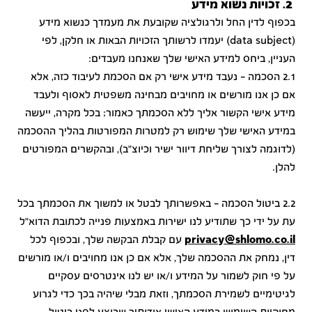
2. זכויות נשוא מידע
בכפוף לדין החל ולרגולציה שקובעת את מעמדך כנשוא מידע
(data subject) יעמדו לרשותך הזכויות הבאות או חלקן, לפי
העניין, ביחס למידע האישי שלך שאנחנו מעבדים:
2.1 הסכמה - נעבד מידע אישי רק אם הסכמת לעיבוד כזה, אלא
אם כן אנו מורשים או מחויבים מבחינה משפטית לאסוף ולעבד
מידע אישי הקשור אליך ללא הסכמתך כאמור; בכל מקרה, ייעשה
במידע האישי שלך שימוש רק למטרות המפורטות בהליך ההסכמה
(לדוגמה לצורך שליחת דיוור ישיר וכיוצ"ב), ובהקשרים המפורטים
להלן.
2.2 ביטול הסכמה - באפשרותך לבטל או למשוך את הסכמתך בכל
עת על ידי כך שתודיע לנו ישירות באמצעות פנייה לכתובת הדוא"ל
privacy@shlomo.co.il
עם קבלת הבקשה שלך, ובכפוף לכל
דין, נמחק את ההסכמה שלך, אלא אם כן אנו מחויבים ו/או מורשים
על פי חוק לשמור על המידע ו/או יש לנו אינטרסים עסקיים
לגיטימיים לשמירת הסכמתך, וזאת מבלי שיהיה בכך כדי לגרוע