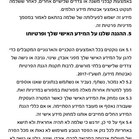
באמצעות קבלני משנה או צדדים שלישיים אחרים, לאחר ששלמה
תנקוט באמצעי אבטחת מידע הולמים.
מידע זה ישמש לפעילותה של שלמה בהתאם לאמור במסמך
מדיניות פרטיות זה.
5. ההגנה שלנו על המידע האישי שלך ופרטיותו
5.1 אנו נוקטים בכל האמצעים הטכניים והארגוניים המקובלים כדי
להגן על המידע האישי שלך מפני אובדן, שינוי, גניבה או גישה של
צדדים שלישיים בלתי מורשים, לרבות תקנות הגנת הפרטיות
(אבטחת מידע), תשע"ז-2017.
5.2 לא נמכור, נשתף, נעביר או נשתמש בנתונים שאנו אוספים
ממך למטרות אחרות מאלה מפורטות במפורש במדיניות זאת.
5.3 אנו נמחק את המידע האישי שלך כאשר המטרה העסקית
שעבורה נאסף או מעובד המידע הסתיימה, או אם כללי הגנת
המידע החלים מחייבים אותנו למחוק מידע אישי זה.
5.4 אף על פי כן, יודגש כי שלמה לא תהיה אחראית ולא תישא
באחריות לכל נזק או הפסד הנובע משימוש לא נאות או מכל הפרה
של פעולות אבטחה המביאה להרס, אובדן, שינוי, גילוי או גישה לא