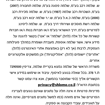
ש. שלמה רכב בע"מ, שלמה פסגה בע"מ, שלמה תחבורה (2007)
בע"מ, השכרות רכב שלמה (1987) בע"מ, ש. שלמה מכירת רכב
(2000) בע"מ, שלמה כ.א.ל בע"מ, ש.י.ר שלמה יבוא רכב בע"מ,
שלמה רשת מוסכים ושירותי דרך בע"מ, ש. שלמה ליסינג
לפרטיים בע"מ, דרך האשראי בע"מ ו/או חברות בנות ו/או חברות
קשורות של כל אלה (להלן "שלמה" או "אנו") בקשר להגנה על
מידע אישי, אשר שלמה אוספת, מעבדת ושומרת במהלך פעילותה
העסקית, לרבות (אך לא רק) באמצעות אתרי האינטרנט (להלן:
"אתרים") יישומים (להלן: "אפליקציות") וכן ממשקים אלקטרוניים
אחרים.
משרדה הראשי של שלמה נמצא בקריית שלמה, צריפין 7290500
ת.ד 378. בכל שאלה בנוגע לאיסוף, עיבוד או שימוש במידע אישי
הקשורים אליך (כפי שמוסבר בהמשך), אנא צרו עמנו קשר
בכתובת הדוא"ל:
privacy@shlomo.co.il
מדיניות פרטיות זו אינה חלה על נתונים שאינם נוגעים לענייניו
הפרטיים של אדם מזוהה (כמו למשל נתונים מצרפיים), ואינה חלה
על תאגידים, עובדי הקבוצה או ספקיה.