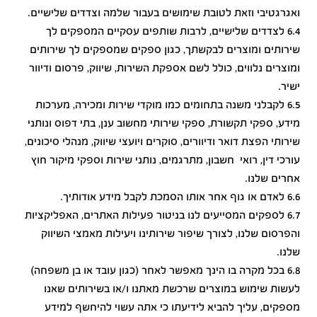
ואגרגטיבי וזאת לטובת שימושים בעבור שלמה וצדדים שלישיים.
6.4 לצדדים שלישיים, לרבות שותפים עסקיים המספקים לך
שירותים ומוצרים לבקשתך, כגון ספקים שמספקים לך שירותים
ומוצרים נלווים, כולל לשם אספקת השירות, שיווק, פרסום ודיוור
ישיר.
6.5 לקבלני משנה בתחומים כמו מוקדי שירות ומכירה, מערכות
מידע, ספקי תקשורת, ספקי שירותי מחשוב ענן, בתי דפוס ונותני
שירותי הפצת דואר ודיוורים, סוקרים ויועצי שיווק, מנהלי סיכונים,
עורכי דין, רואי חשבון, מתרגמים, נותני שירות וספקי מיקור חוץ
אחרים שלנו.
6.6 לאדם או גוף אחר אותו הסמכת לקבל מידע אודותיך.
6.7 לספקים המסייעים לנו בניטור פעילות האתרים, האפליקציות
והפרסום שלנו, לצורך שיפור שירותינו ויעילות מאמצי השיווק
שלנו.
6.8 בכל מקרה בו הינך מאפשר לאחר (כגון עובד או בן משפחה)
לעשות שימוש במוצרים שרכשת מאתנו ו/או בשירותים שאנו
מספקים, עליך להביא לידיעתו כי אתה עשוי להיחשף למידע