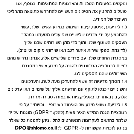
ונוקטים בפעולות הטכניות והארגוניות המתאימות. בנוסף, אנו
פועלים להקטין את הסיכונים העשויים להתרחש כתוצאה מתהליכי
העיבוד של המידע.
1.3 לידיעתך, איסוף, עיבוד ושימוש במידע האישי שלך, עשוי
להתבצע על ידי צדדים שלישיים שפועלים מטעמנו במהלך
העסקים השוטף שלנו ותוך כדי מתן השירותים שלנו אליך
(לדוגמה, ספקי שירות איתור רכב ו/או שירותי מיקום וכיוצ"ב).
במסגרת החוזים שלנו עם צדדים שלישיים אלה, אנחנו נדרוש מהם
לציית לרגולציה הרלוונטית להגנה על מידע אישי במסגרת
השירותים שהם מספקים לנו.
1.4 מסמך מדיניות זה עשוי להתעדכן מעת לעת, והעדכונים
והשינויים ייכנסו לתוקף עם הודעתנו אליך על שינויים ו/או עדכונים
אלה, בין באתרים, באפליקציות או בצורה סבירה אחרת.
1.5 לידיעת נשואי מידע של האיחוד האירופי - זכויותיך על פי
רגולציית הגנת המידע האירופאית (להלן: ""GDPR) מוגנות על ידי
שלמה בהתאם לעקרונות המפורטים להלן. ניתן להפנות כל שאלה
בנוגע לזכויות הקשורות ל- GDPR ל:
DPO@shlomo.co.il