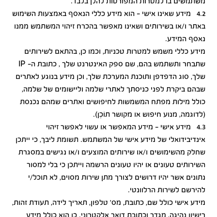
משתמשים בו למטרות המפורטות להלן בלבד.
4.2 מידע שאינו אישי - הוא מידע כללי הנאסף באמצעות השימוש
באתר ו/או בשירותים ושאינו מאפשר בהכרח זיהוי המשתמש ממנו
נאסף המידע.
מידע כללי משמש למטרות טכניות, וכמו כן, בהתאם לשירותים
שתבחר ותשתמש בהם, שם ספק האינטרנט שלך , כתובת ה- IP
שלך, סוג הדפדפן ותוכנת המערכת שלך, וכן מידע בנוגע לאתרים
שבהם ביקרת לפני כניסתך לאתרי שלמה וליישומים של שלמה,
כולל מילות מפתח המשמשות לחיפושים ואתרים שמהם נכנסת
(לדוגמה, מנוע חיפוש או מקושר תוֹכֶן).
4.3 מידע אישי - מידע המאפשר או עשוי לאפשר זיהוי
אינדיבידואלי של מידע אישי של המשתמש. תשומת ליבך, כי ייתכן
שחלק מהשימושים ו/או שירותים המוצעים ו/או נגישים במסגרת
השירותים טעונים או יהיו טעונים הרשמה וייתכן כי בלי למסור
נתונים אשר יהיו דרושים לצורך מתן שירות מסוים, לא תוכל/י
להירשם לשירות הרלוונטי.
מידע אישי כולל שם, כתובת, מס' טלפון, תאריך לידה, תעודת זהות,
רישיון נהיגה, מגדר וכתובת דואר אלקטרוני. כן הוא כולל מידע