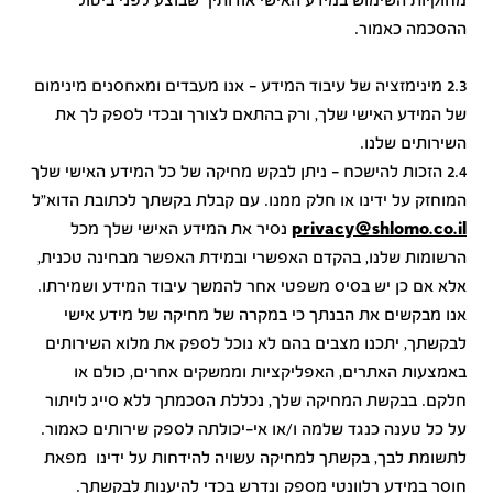
מחוקיות השימוש במידע האישי אודותיך שבוצע לפני ביטול
ההסכמה כאמור.
2.3 מינימזציה של עיבוד המידע - אנו מעבדים ומאחסנים מינימום
של המידע האישי שלך, ורק בהתאם לצורך ובכדי לספק לך את
השירותים שלנו.
2.4 הזכות להישכח – ניתן לבקש מחיקה של כל המידע האישי שלך
המוחזק על ידינו או חלק ממנו. עם קבלת בקשתך לכתובת הדוא"ל
privacy@shlomo.co.il
נסיר את המידע האישי שלך מכל
הרשומות שלנו, בהקדם האפשרי ובמידת האפשר מבחינה טכנית,
אלא אם כן יש בסיס משפטי אחר להמשך עיבוד המידע ושמירתו.
אנו מבקשים את הבנתך כי במקרה של מחיקה של מידע אישי
לבקשתך, יתכנו מצבים בהם לא נוכל לספק את מלוא השירותים
באמצעות האתרים, האפליקציות וממשקים אחרים, כולם או
חלקם. בבקשת המחיקה שלך, נכללת הסכמתך ללא סייג לויתור
על כל טענה כנגד שלמה ו/או אי-יכולתה לספק שירותים כאמור.
לתשומת לבך, בקשתך למחיקה עשויה להידחות על ידינו מפאת
חוסר במידע רלוונטי מספק ונדרש בכדי להיענות לבקשתך.