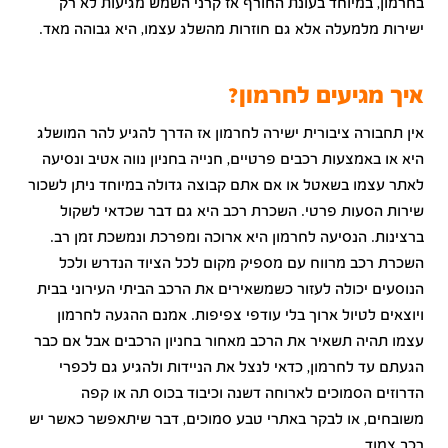
בחרמון, במיוחד בעונת החורף אז קרני השמש מגיעות לא רק
ישירות מלמעלה אלא גם חוזרות מהשלג עצמו, היא גבוהה מאד.
איך מגיעים לחרמון?
אין תחבורה ציבורית ישירה לחרמון אז הדרך להגיע להר המושלג
היא או באמצעות רכבים פרטיים, חנייה בחניון נווה אטיב ונסיעה
לאתר עצמו בשאטל או אם אתם קבוצה גדולה במיוחד ניתן לשכור
שירות הסעות פרטי. השכרת רכב היא גם דבר שכדאי לשקול
ברצינות. הנסיעה לחרמון היא ארוכה ומפרכת ונמשכת זמן רב.
השכרת רכב מרווח עם מספיק מקום לכל הציוד הנדרש ולכל
הנוסעים יכולה לעזור כשמשאירים את הרכב הביתי העירוני בבית
ויוצאים לטיול ארוך בלי עודפי צפיפות. אמנם ההגעה לחרמון
עצמו תהיה תשאיר את הרכב מאחור בחניון הרכבים אבל אם כבר
הגעתם עד לחרמון, כדאי לנצל את הניידות ולהגיע גם לכפרי
הדרוזים הסמוכים לארוחה דשנה וכיבוד בכוס תה או קפה
משובחים, או לבקר באתרי טבע סמוכים, דבר שיתאפשר כאשר יש
רכב צמוד.