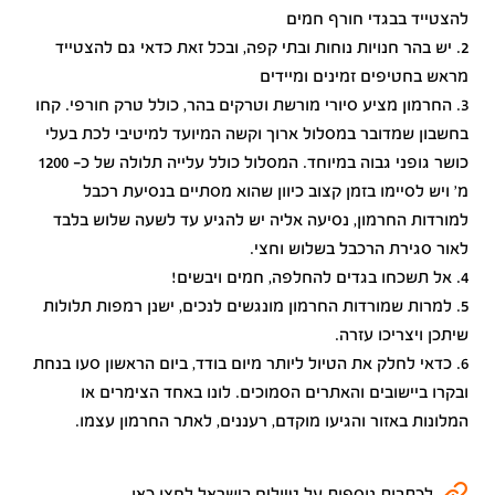
להצטייד בבגדי חורף חמים
2. יש בהר חנויות נוחות ובתי קפה, ובכל זאת כדאי גם להצטייד
מראש בחטיפים זמינים ומיידים
3. החרמון מציע סיורי מורשת וטרקים בהר, כולל טרק חורפי. קחו
בחשבון שמדובר במסלול ארוך וקשה המיועד למיטיבי לכת בעלי
כושר גופני גבוה במיוחד. המסלול כולל עלייה תלולה של כ- 1200
מ' ויש לסיימו בזמן קצוב כיוון שהוא מסתיים בנסיעת רכבל
למורדות החרמון, נסיעה אליה יש להגיע עד לשעה שלוש בלבד
לאור סגירת הרכבל בשלוש וחצי.
4. אל תשכחו בגדים להחלפה, חמים ויבשים!
5. למרות שמורדות החרמון מונגשים לנכים, ישנן רמפות תלולות
שיתכן ויצריכו עזרה.
6. כדאי לחלק את הטיול ליותר מיום בודד, ביום הראשון סעו בנחת
ובקרו ביישובים והאתרים הסמוכים. לונו באחד הצימרים או
המלונות באזור והגיעו מוקדם, רעננים, לאתר החרמון עצמו.
לכתבות נוספות על טיולים בישראל לחצו כאן