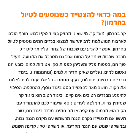
במה כדאי להצטייד כשנוסעים לטיול
בחרמון?
קר בחרמון, מאד קר. מי שאינו מחזיק בציוד סקי ולבוש חורף הולם
לארצות המושלגות לרב יתקשה למצוא בגדים חמים מספיק לטיול
בחרמון. אפשר להגיע עם שכבות של צמר ופליז אך לזכור כי
מרבה שכבות שומר על החום אבל גם מסרבל את התנועה. מעיל
פוך חם, כפפות פליז ומעליהן כפפות סקי אטומות למים, כובע חם
ואטום למים, נעליים שאינן חדירות למים (ומחממות!), ביגוד
וגרביים טרמיות, חותלות, צעיף מחמם – כל אלו יעזרו לכם לצלוח
את הקור. חושב מאד להצטייד בסט ביגוד נוסף, להחלפה. הסיכוי
להימנע מבגדים רטובים אינו קיים, וביגוד רטוב הוא ביגוד קר
שמזמין צרות. המלצה לפריט נוסף שיעזור לכם להתמודד עם
הקור הוא תרמוס עם קפה או תה חמים. מלבד ביגוד חם, טוב
תעשו אם תצטיידו בקרם הגנה מהשמש עם מקדם הגנה גבוה,
ובמשקפי שמש עם הגנה מקרינה, או משקפי סקי. קרינת השמש