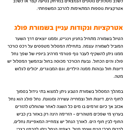
לשלב מסלולים נוספים הנמצאים במרחק נסיעה קצר או לשלב
אטרקציות נוספות המתאימות להרכב המשפחתי.
אטרקציות ונקודות עניין בשמורת פולג
הטיול בשמורה מתחיל בחניון וינגייט, וממנו יוצאים דרך השער
המוביל לשמורה עצמה. בתחילת המסלול מטפסים על רכס כורכר
ממנו ניתן להשקיף לעבר נוף פנורמי מרהיב ביופיו של שפך נחל
פולג והים הכחול. גבעת הכורכר מכוסה בחול ובהמשך המסלול יש
דיונות חול גבוהות ממנה הילדים, וגם המבוגרים, יכולים לגלוש
מטה.
במהלך המסלול בשמורת הטבע ניתן למצוא בתי גידול בסמוך
לחוף הים, דיונות חול וצמחייה עשירה ומגוונת. נחל פולג הוא נחל
אכזב אך כיום זורמים בו מים כל השנה לאחר שהוחלט להזרים
בערוץ מי שפכים מטוהרים - הזרימה הינה רק באזור בין כביש
החוף לבין חוף הים. לאורך הנחל יש צמחייה המאפיינת נחלים,
לרבות סבכי קנים ושיחי פטל. באפיק הנחל ניתן להבחין בצבי