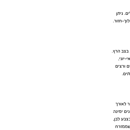
דר לים. ניתן
וך-חזור.
בצב הרץ.
יוני,
ם ורצים
ים.
 לאורך
ים ימינה
 בצבע לבן,
שממזרח