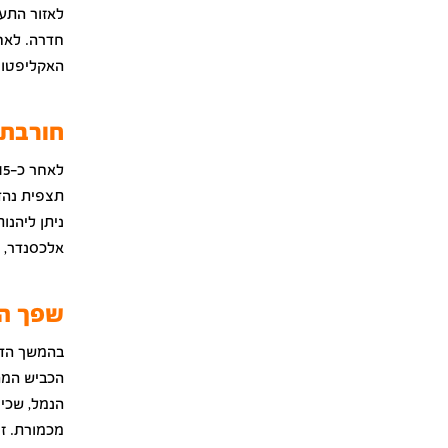
לאזור התע
חדרה. לאחר
האקליפטוס
חורבת
תצפית נהד
ניתן ליהנו
אלכסנדר, 
שפך הנ
בהמשך הדר
הכביש המה
הנמל, שכיו
מכמורת. זו