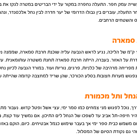
שייה עמק חפר. התעלה נחפרה במקור על ידי הבריטים במטרה לנקז את ב
 התעלה, עוברים בין גבולו הדרומי של יער חדרה לבין נחל אלכסנדר, ונהנ
 והשטחים הרחבים.
 סמארה
לאחר כ-15 ק"מ של הליכה, נגיע לראש הגבעה עליה שוכנת חרבת סמארה, שממנה נ
רת על האזור. בעברה, הייתה חרבת סמארה תחנת משטרה עותומאנית. ע
ת מפריחה מרהיבה של כלניות, פרגים, נוריות ועוד. במורד הגבעה לכיוון נחל
נפגוש מערות חצובות בסלע הכורכר, שהן שריד למחצבה קדומה שהייתה ש
חל ותל מכמורת
ך, נוכל לפגוש מני צמחים כמו סמר ימי, עצי אשל ופטל קדוש. נעבור מ
יר חיפה-תל אביב עד לשפכו של הנחל לים התיכון. אם נמשיך עוד קצת, 
ם משמש כבית ספר ימי אך בעבר שימוש כנמל אבטיחים. כיום, הוקם באזו
הי גם נקודת הסיום של המסלול.