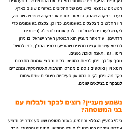
פעמונים. הפעמונים ששוחזרו מציגים את הדגמים של הפעמונים
הנושנים שנמצאו ביישובים של החלוצים באזורים שונים בארץ.
בעבר, במקרה שהתקיפו אזור מסוים או במקרה שפרצה שריפה,
היו החלוצים מצלצלים בפעמונים. כמו כן, צלצלו בפעמונים כדי
לקרוא לעובדים לאכול וכדי לזמן אותם לתפילה (בישובים
הדתיים). עוד אזור מעניין הוא הבוסתן הארץ ישראלי בו ניתן
למצוא עשרות עצים ממינים שהופיעו בספר התנ"ך, כמו למשל:
רימון, גפן, תאנה וסוכת גפנים.
נוסף על כך, ניתן לראות במוזיאון כלים וחפצי אומנות מתרבות
רומא ויוון ואוספים נוספים מפרס, התרבות האטרוסקית וממצרים
הקדומה. ניתן לקיים במוזיאון פעילויות חינוכיות שמתאימות
למבקרים בגילאים שונים.
נשמע מעניין? רוצים לבקר ולבלות עם
בני המשפחה?
בילוי במעיין הנפלא והחמים, באזור מטופח ששופע צמחייה ומציע
עמדות פיקניק בהן ניתן לנוח ובין המוזיאון המעניין והחינוכי, גורם