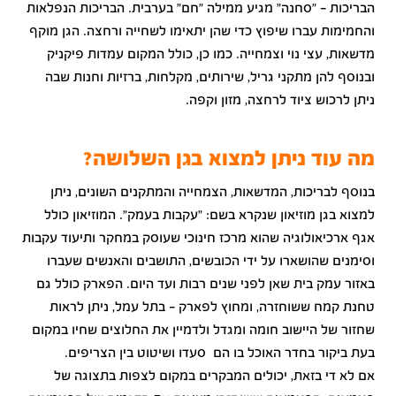
הבריכות – "סחנה" מגיע ממילה "חם" בערבית. הבריכות הנפלאות
והחמימות עברו שיפוץ כדי שהן יתאימו לשחייה ורחצה. הגן מוקף
מדשאות, עצי נוי וצמחייה. כמו כן, כולל המקום עמדות פיקניק
ובנוסף להן מתקני גריל, שירותים, מקלחות, ברזיות וחנות שבה
ניתן לרכוש ציוד לרחצה, מזון וקפה.
מה עוד ניתן למצוא בגן השלושה?
בנוסף לבריכות, המדשאות, הצמחייה והמתקנים השונים, ניתן
למצוא בגן מוזיאון שנקרא בשם: "עקבות בעמק". המוזיאון כולל
אגף ארכיאולוגיה שהוא מרכז חינוכי שעוסק במחקר ותיעוד עקבות
וסימנים שהושארו על ידי הכובשים, התושבים והאנשים שעברו
באזור עמק בית שאן לפני שנים רבות ועד היום. הפארק כולל גם
טחנת קמח ששוחזרה, ומחוץ לפארק – בתל עמל, ניתן לראות
שחזור של היישוב חומה ומגדל ולדמיין את החלוצים שחיו במקום
בעת ביקור בחדר האוכל בו הם סעדו ושיטוט בין הצריפים.
אם לא די בזאת, יכולים המבקרים במקום לצפות בתצוגה של