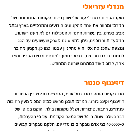
מגדלי עזריאלי
מוקד הקניות במגדלי עזריאלי שוכן בשתי הקומות התחתונות של
המרכז ומהווה את אחד מהקניונים הידועים והמרכזיים בארץ ובתל
אביב בפרט. בין עשרות החנויות המכילות גם לא מעט רשתות,
המסעדות והדוכנים, ניתן למצוא גם פארק שעשועים על הגג
ומצפה שהכניסה אליו הוא מהקניון עצמו. כמו כן, הקניון מחובר
לתחנת רכבת מרכזית, נמצא בסמוך למתחם ובסיס הקריה ומצד
אחר, קרוב מאוד למתחם שרונה המחודש.
דיזינגוף סנטר
מרכז קניות הומה במרכז תל אביב, הנמצא במפגש בין הרחובות
דיזינגוף וקינג ג'ורג'. המרכז תוכנן מראש ככזה המכיל מעין רחובות
פנימיים, רחבות ציבוריות ושלל מקומות בילוי, והוקם בסופו של
דבר בשלבי שנות ה-70 של המאה הקודמת. על פי ההערכות,
כ-40,0000 בני אדם מבקרים בו מדי יום, חלקם מבקרים קבועים