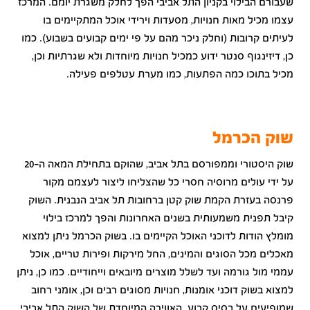
שעבורם הבילוי בקניון התל אביבי הפך לחלק משגרת יומם. המרכז
עצמו מכיל מאות חנויות, מסעדות וירידי אוכל המתקיימים בו
לעיתים קרובות (וחלק ניכר מהם על פי ימים קבועים בשבוע). כמו
כן, דיזינגוף סנטר ידוע כמכיל חנויות מיוחדות ולא שגרתיות וכן,
מכיל בתוכו כמה הפתעות, כמו מערת עטלפים פעילה.
שוק הכרמל
שוק היסטורי וממפורסם בתל אביב, שהוקם בתחילת המאה ה-20
על ידי עולים מרוסיה חסרי כל שהצליחו ליצור לעצמם מקור
פרנסה בעזרת הקמת שוק קטן ברחובות תל אביב הנבנית. השוק
קיבל תפנית משמעותית בשנים האחרונות והפך למרכז בילוי
מומלץ הודות לדוכני האוכל הקיימים בו. בשוק הכרמל ניתן למצוא
מאכלים מכל הסוגים והמינים, החל מירקות ופירות טריים, אוכל
עממי מול גורמה ועד לשלל מוצרים מיובאים וייחודיים. כמו כן, ניתן
למצוא בשוק דוכני אומנות, חנויות מסוגים רבים וכן, אומני רחוב
שמופיעים על בסיס קבוע. האווירה המיוחדת של השוק התל אביבי