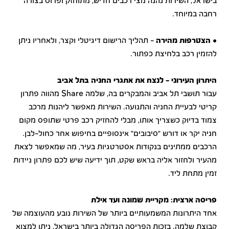
בישראל, השירות נהנה מצי רכבים חדיש, מתוחזק ופרוס בצורה
רחבה במיוחד.
•
הצטרפות מהירה
- תהליך הרישום דיגיטלי וקצר, ולאחריו ניתן
להזמין רכב בלחיצת כפתור.
היתרון העירוני - לנצח את אתגרי החניה בתל אביב
עבור תושבי תל אביב והמבקרים בה, שלמה Share מהווה פתרון
קריטי לבעיית החניה והתנועה. השירות מאפשר ליהנות מרכב
צמוד בדיוק כשצריך אותו, מבלי להחזיק רכב פרטי שתופס מקום
חניה יקר או דורש "סיבובים" אינסופיים בחיפוש אחר כחול-לבן.
הרכבים ממתינים בנקודות אסטרטגיות בעיר, מה שמאפשר לצאת
מהעיר ולחזור אליה בראש שקט, תוך ידיעה שיש לכם פתרון ניידות
זמין מתחת ליד.
פריסה ארצית: מקריית שמונה ועד אילת
אחד היתרונות המשמעותיים ביותר של השירות נובע מהעוצמה של
קבוצת שלמה. בזכות הפריסה הגדולה ביותר בישראל, ניתן למצוא