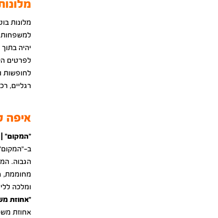
מלונות
מלונות בוט
למשפחות ע
יהיה בתוך 
לפרטים הק
לחופשות ו
רגליים, רכ
איפה ל
"המקום" | 
ב-"המקום" 
הגבוה. המל
מחוממת, ג'
ומלכה לליל
"אחוזת משכ
אחוזת משכי