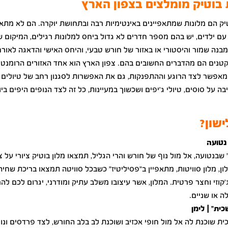
 בוטיק מומלצים בצפון הארץ
יק הם מלונות שמתאפיינים באינטימיות רבה ובתחושת יוקרה. הם לא מתא
ם ילדים, יש בהם מספר חדרים לא גדול ביחס למלונות רגילים, המיקום 
מבנה שמור והיסטורי או באזור של חורש טבעי, והיחס האישי והדאגה לאור
טנים הם מהדברים החשובים בהם. צפון הארץ הוא אחד האזורים הרומנטי
מאפשר לצד הרוגע וההתפנקות, גם את האפשרות לסגנון רחב של טיולים –
יבה על סוסים, טיולי ג'יפים ושכשוך במעיינות, כל זה לצד הנופים היפים בי
ישון?
נטועה
שבנטועה, אל מול נוף של חורש והרי הגליל, תמצאו מלון בוטיק ציורי על 
ון, מלון סוויטות, מתאפיין ב"פסיליטיז" כשבכל סוויטה תמצאו בריכת שחיה
קוזי וחצר פרטית. המלון, אשר עיצובו משלב עתיק ומודרני, יגרום לכם לה
ה או שניים.
ית" | לימן
ת שוכנת לה אל מול חופי אכזיב ושוכנת לב בלב החורש, לצד פרדסים ונוף