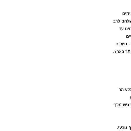
ימים
שלהם לרב
חים עד
ים
 טיולים
ותר בארץ.
צלע הר
רגיש מלך
 טבעי.