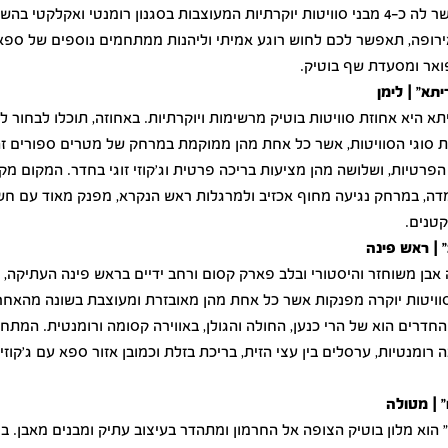
האחוזה, אשר לה כ-4 מבני סוויטות יוקרתיות המעוצבות בסגנון רומנטי ואקלקטי 
ל אירופה, תאפשר לכם לחוש רוגע אמיתי וליהנות ממתחמים נוספים של ספא 
פואר ומסעדת שף בוטיק.
יתא" | לימן
תא היא אחוזת סוויטות בוטיק מרשימות ויוקרתיות. באחוזה, תוכלו לבחור ל
 סוגי הסוויטות, אשר כל אחת מהן ממוקמת במרחק של מטרים ספורים זה 
פרטיות, ושלושה מהן מציעות בריכה פרטית וג'קוזי זוגי בחדר. המקום מק
דה, במרחק נגיעה מחוף אכזיב ולמרגלות ראש הנקרא, מפנק מאוד עם חש
טנים.
 | ראש פינה
אבן משוחזר והיסטורי ובלב פארק קסום ורחב ידיים בראש פינה העתיקה, 
וויטות יוקרה מפנקות אשר כל אחת מהן מאובזרת ומעוצבת בשונה מהאחר
חדרים הוא של הרי כנען, החולה והגולן, באווירה קסומה ורומנטית. המתח
ה רומנטיות, ערסלים בין עצי הזית, בריכת בזלת וכמובן אזור ספא עם ג'קוזי
 | מטולה
 הוא מלון בוטיק הצופה אל החרמון ומתהדר בעיצוב עתיק ומבנים מאבן. במל