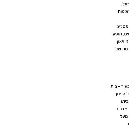
אל.
 מתחלפות
בפסלים
ים, מופעי
וזיאון
נות של
עיר – בית
ל הניתן
יתו
ר אגפים
 מעל