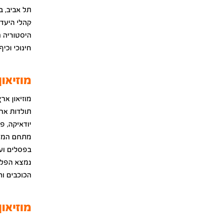
תל אביב, ב
קהלי היעד.
היסטוריה מ
חינוכי וכי
מוזיאו
מוזיאון אר
תולדות ארץ
יודאיקה, פ
מתחם המוזי
בפסלים ועב
נמצא הפלנ
הכוכבים וה
מוזיאו