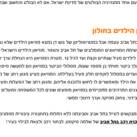
 עם אחד ממנהיגיה הבולטים של מדינת ישראל, אם לא הבולט והחשוב שבה
 הילדים בחולון
ל אביב עצמה אבל במטרופוליטן של גוש דן נמצא מוזיאון הילדים שלא נ
מת המוזיאונים המומלצים של תל אביב והאזור. מוזיאון הילדים הישראלי ח
מיוחד כולו לילדים מגיל שנתיים וקצת ועד לגיל 12. מטרת המוזיאון היא הנח
ך ביקור חוויתי בן מספר שעות, מסלולי הביקור במוזיאון הם למעשה סיפו
עדים במסלול לוקחים חלק פעיל בעלילתו. המוזיאון מציע מגוון רחב של מ
ת הילד ומאפשרים לו לחוש ולהכנס אליהם, ומגוון רחב של הפעלות ופעיל
ים המרהיבים מתקיימים במוזיאון מופעים שונים לכל המשפחה ופועלים בו
דור, צחוק מוזיקה וערך חינוכי ממשי.
מבקשים לטייל בתל אביב וסביבתה ללא התלות בתחבורה ציבורית מוזמנים
רת רכב בתל אביב
של שלמה סיקסט, לבחור רכב ולצאת לבילוי בעיר!