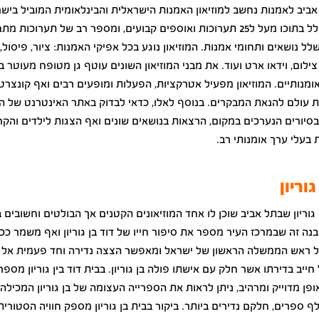
 אביב לאמנות נחשב למוזיאון האמנות הישראלית והבינלאומית המוביל בישר
המוזיאון כולל בתוכו מעל ל25 תערוכות ואוספים קבועים, ומספר רב של תערוכות
ל נושאים ותחומי אמנות. המוזיאון נוגע בכל אפיקי האמנות: ציור, פיסול,
צילום, וידאו ארט ועוד. את מבני המוזיאון השונים עוטף גן מטופח מעוטר 
 אומנותיים. המוזיאון מפעיל אטרקציות, הפעלות ומופעים רבים ואף קונצרט
קת עולם להנאת המבקרים. בנוסף לאלו, כדאי לבדוק באתר האינטרנט של המ
סיורים הנערכים במקום, הרצאות בנושאים שונים ואף הצגות לילדים והקר
 בעלי ערך אומנותי רב.
גוריון
גוריון שבתל אביב שוכן לו אחד המוזיאונים הקטנים אך הבולטים וחשובים ב
 מבנה זה שבמרכז העיר מספר את סיפור חייו של דוד בן גוריון ואף משמר ככ
ל ראש הממשלה הראשון של ישראל ומאפשר הצצה נדירה וחד פעמית אל ב
חייב בדירתו אשר חלק עם אישתו פולה בן גוריון. בבית דוד בין גוריון מספ
פן מדוייק ומרהיב, ניתן לראות את הספרייה העצומה של בן גוריון המכילה
 ספרים, חלקם נדירים ביותר. ביקור בבית בן גוריון מספק חוויה הסטורית