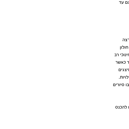
ם עד
רצה
ולון
לת ערך חינוכי רב
ר כאשר
יצגים
ויות.
 סיורים
 להכנס