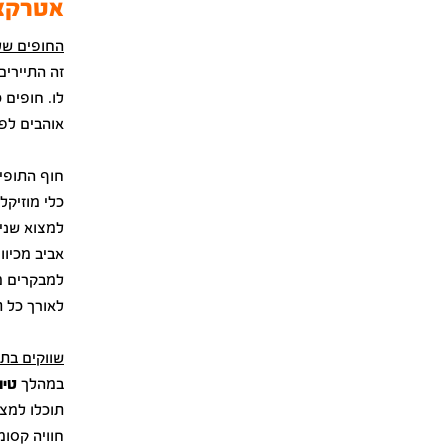
אטרקצי
החופים של
זה התיירים
לו. חופים 
אוהבים לפק
חוף התופים
כלי מוזיקל
למצוא שני 
אביב מכיוו
למבקרים מק
לאורך כל 
שווקים בתל
במהלך
טיו
תוכלו למצו
חוויה קסו