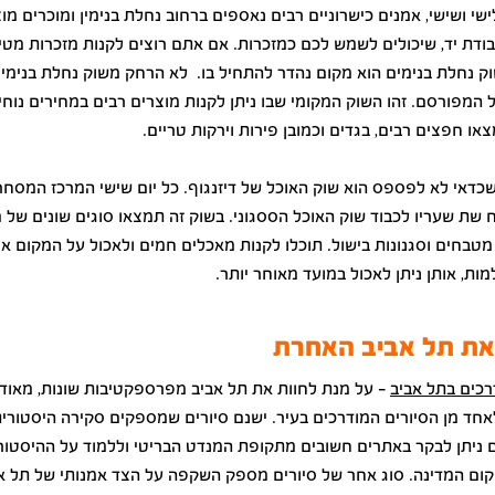
ישי ושישי, אמנים כישרוניים רבים נאספים ברחוב נחלת בנימין ומוכרים מו
ודת יד, שיכולים לשמש לכם כמזכרות. אם אתם רוצים לקנות מזכרות מטי
ק נחלת בנימים הוא מקום נהדר להתחיל בו. לא הרחק משוק נחלת בנימין
המפורסם. זהו השוק המקומי שבו ניתן לקנות מוצרים רבים במחירים נוחי
ו חפצים רבים, בגדים וכמובן פירות וירקות טריים.
כדאי לא לפספס הוא שוק האוכל של דיזנגוף. כל יום שישי המרכז המסחרי
שת שעריו לכבוד שוק האוכל הססגוני. בשוק זה תמצאו סוגים שונים של 
מטבחים וסגנונות בישול. תוכלו לקנות מאכלים חמים ולאכול על המקום או
ות, אותן ניתן לאכול במועד מאוחר יותר.
את תל אביב האחרת
רכים בתל אביב
– על מנת לחוות את תל אביב מפרספקטיבות שונות, מאוד
חד מן הסיורים המודרכים בעיר. ישנם סיורים שמספקים סקירה היסטורי
ם ניתן לבקר באתרים חשובים מתקופת המנדט הבריטי וללמוד על ההיסטור
קום המדינה. סוג אחר של סיורים מספק השקפה על הצד אמנותי של תל אב