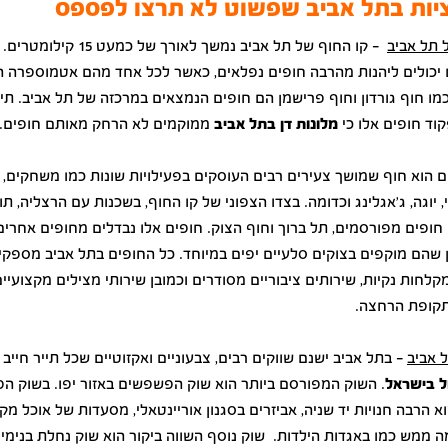
ות בתל אביב שפשוט לא תרצו לפספס
 תל אביב
– קו החוף של תל אביב נמשך לאורך של 
 יכולים ליהנות מהרבה חופים נפלאים, כאשר לכל אחד מהם אטמוספרה הי
כמו חוף גורדון וחוף פרישמן הם חופים הנמצאים במרכזה של תל אביב. תיי
וד חופים אלו כי
מלונות דן בתל אביב
ממוקמים לא הרחק מאותם חופים.
 הוא חוף שמושך צעירים רבים העוסקים בפעילויות שונות כמו משחקים, נ
י, יוגה, ג'אגלינג וכדומה. בצדו הצפוני של קו החוף, בשכנות עם הרצליה, תו
חופים מפורסמים, תל ברוך וחוף הצוק. חופים אלו נבדלים מחופים אחרים
ן שהם מוקפים בצוקים סלעיים יפים במיוחד. כל החופים בתל אביב מספקי
לחות נקיות, שירותים ציבוריים מסודרים וכמובן שירותי מצילים מקצועיים
תקופת הרחצה.
 אביב
– בתל אביב ישנם שווקים רבים, צבעוניים ואקזוטיים שכל תייר חייב
ל בישראל
. השוק המפורסם ביותר הוא שוק הפשפשים באזור יפו. בשוק 
א הרבה חנויות יד שניה, אביזרים בסגנון אוריינטאלי, מסעדות של אוכל מקו
מה ממש כמו באגדות
הילדות. שוק נוסף השווה ביקור הוא שוק נחלת בנימין