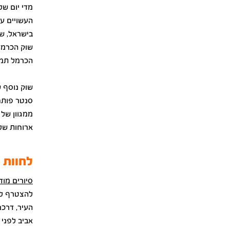
מדי יום של
העשויים עב
בישראל, שו
שוק הכרמל 
הכרמל תמצא
שוק נוסף ש
סנטר פותח 
ממגוון של 
ארוחות שלמ
לחוות 
סיורים מוד
להצטרף לא
העיר, דרכ
אביב לפני 