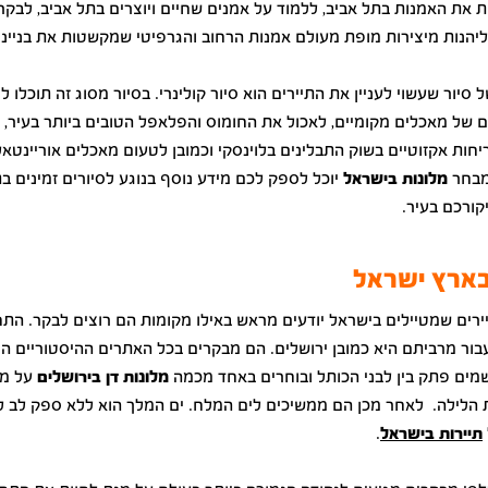
ת את האמנות בתל אביב, ללמוד על אמנים שחיים ויוצרים בתל אביב, לבקר
וליהנות מיצירות מופת מעולם אמנות הרחוב והגרפיטי שמקשטות את בנייני
 סיור שעשוי לעניין את התיירים הוא סיור קולינרי. בסיור מסוג זה תוכלו ל
ם של מאכלים מקומיים, לאכול את החומוס והפלאפל הטובים ביותר בעיר, ל
חות אקזוטיים בשוק התבלינים בלוינסקי וכמובן לטעום מאכלים אוריינטאלי
מבחר
מלונות בישראל
יוכל לספק לכם מידע נוסף בנוגע לסיורים זמינים ב
קורכם בעיר.
בארץ ישראל
ירים שמטיילים בישראל יודעים מראש באילו מקומות הם רוצים לבקר. הת
בור מרביתם היא כמובן ירושלים. הם מבקרים בכל האתרים ההיסטוריים ה
שמים פתק בין לבני הכותל ובוחרים באחד מכמה
מלונות דן בירושלים
על מ
 הלילה. לאחר מכן הם ממשיכים לים המלח. ים המלך הוא ללא ספק לב ל
תיירות בישראל
.