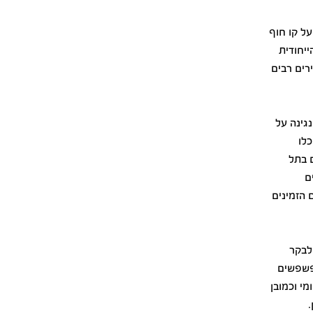
כמעט 15 קילומטרים. על קו חוף
יחודית
רים רבים
גינה על
כלו
 בתל
ם
 הזמינים
 לבקר
הפשפשים
מי וכמובן
.