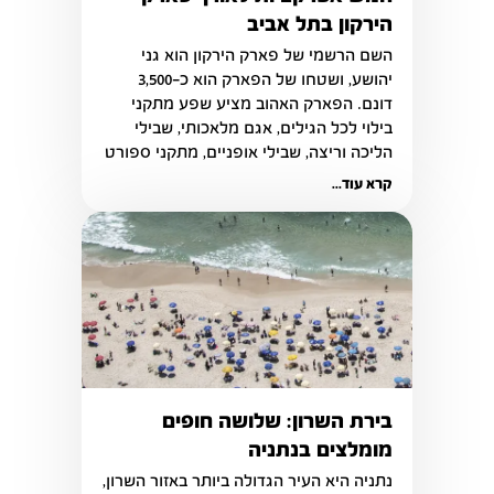
הירקון בתל אביב
השם הרשמי של פארק הירקון הוא גני 
יהושע, ושטחו של הפארק הוא כ-3,500 
דונם. הפארק האהוב מציע שפע מתקני 
בילוי לכל הגילים, אגם מלאכותי, שבילי 
הליכה וריצה, שבילי אופניים, מתקני ספורט 
ושעשועים, קיר טיפוס, אמפיתיאטרון, מרכז 
קרא עוד...
ספורט, פינת חי, גן טרופי, מסעדות ועוד.
בירת השרון: שלושה חופים
מומלצים בנתניה
נתניה היא העיר הגדולה ביותר באזור השרון, 