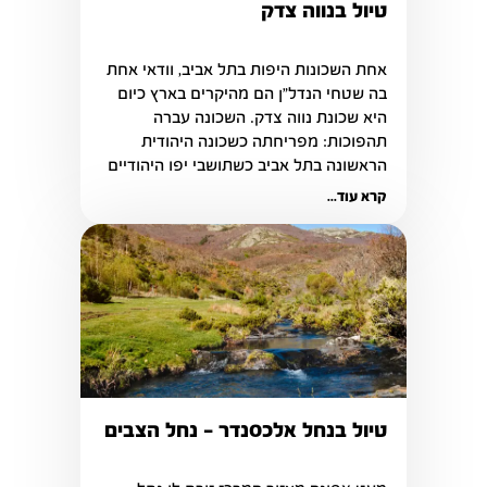
טיול בנווה צדק
אחת השכונות היפות בתל אביב, וודאי אחת 
בה שטחי הנדל"ן הם מהיקרים בארץ כיום 
היא שכונת נווה צדק. השכונה עברה 
תהפוכות: מפריחתה כשכונה היהודית 
הראשונה בתל אביב כשתושבי יפו היהודיים 
חיפשו היכן להתיישב מחוץ ליפו היא 
קרא עוד...
התדרדרה עד שבשנות השמונים שקלו 
להרוס בה מבנים, אבל אז נולד רעיון 
השימור והשכונה קיבלה זריקת חיים 
מחודשת עד שהיום היא מהווה שכונת יוקרה 
בנוף התל אביבי. 
טיול בנחל אלכסנדר – נחל הצבים