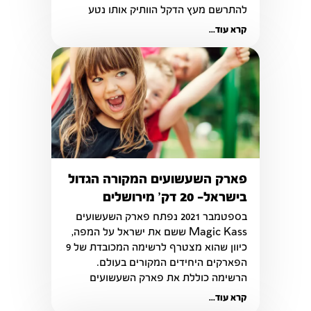
להתרשם מעץ הדקל הוותיק אותו נטע 
אלברט איינשטיין בעת ביקורו בארץ בשנת 
קרא עוד...
1923.
פארק השעשועים המקורה הגדול
בישראל- 20 דק' מירושלים
בספטמבר 2021 נפתח פארק השעשועים 
Magic Kass ששם את ישראל על המפה, 
כיוון שהוא מצטרף לרשימה המכובדת של 9 
הפארקים היחידים המקורים בעולם. 
הרשימה כוללת את פארק השעשועים 
דיסני, ניקלודיאון וקרטונס נטוורק וכו'.
קרא עוד...