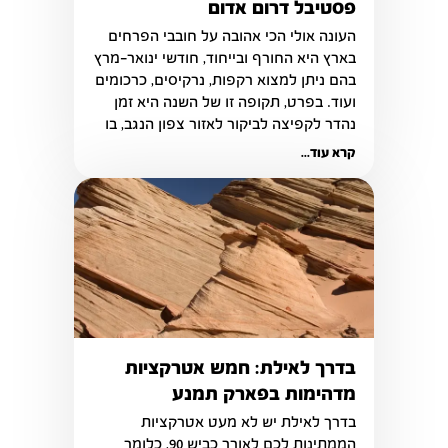
פסטיבל דרום אדום
העונה אולי הכי אהובה על חובבי הפרחים 
בארץ היא החורף ובייחוד, חודשי ינואר-מרץ 
בהם ניתן למצוא רקפות, נרקיסים, כרכומים 
ועוד. בפרט, תקופה זו של השנה היא זמן 
נהדר לקפיצה לביקור לאזור צפון הנגב, בו 
ניתן למצוא מרבדים של כלניות אדומות 
קרא עוד...
לצד פעילויות רבות המותאמות לכולם, 
הנערכות במסגרת פסטיבל דרום אדום. 
בדרך לאילת: חמש אטרקציות
מדהימות בפארק תמנע
בדרך לאילת יש לא מעט אטרקציות 
הממתינות לכם לאורך כביש 90, כלומר 