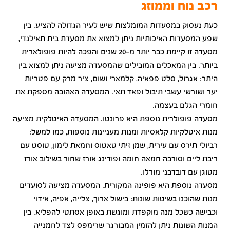
רכב נוח וממוזג
כעת נעסוק במסעדות המומלצות שיש לעיר הגדולה להציע. בין
שפע המסעדות האיכותיות ניתן למצוא את מסעדת בית תאילנדי,
מסעדה זו קיימת כבר יותר מ-20 שנים והפכה להיות פופולארית
ביותר. בין המאכלים המובילים שהמסעדה מציעה ניתן למצוא בין
היתר: אגרול, סלט פפאיה, קלמארי ושום, ציר מרק עם פטריות
יער ושורשי עשבי תיבול ופאד תאי. המסעדה האהובה מספקת את
חומרי הגלם בעצמה.
מסעדה פופולרית נוספת היא פרונטו. המסעדה האיטלקית מציעה
מנות איטלקיות קלאסיות ומנות מעניינות נוספות, כמו למשל:
רביולי תירס עם עירית, שמן זיתי טאטוס וחמאת לימון, טוסט עם
ריבת ליים וסורבה חמאה חומה ופודינג אורז שחור בשילוב אורז
מטוגן עם דובדבני מורלו.
מסעדה נוספת היא פופינה המקורית. המסעדה מציעה לסועדים
מנות שהוכנו בשיטות שונות: בישול ארוך, צלייה, אפיה, אידוי
וכבישה כשכל מנה מוקפדת ומוגשת באופן אסתטי להפליא. בין
המנות השונות ניתן להזמין המבורגר שרימפס לצד לחמנייה