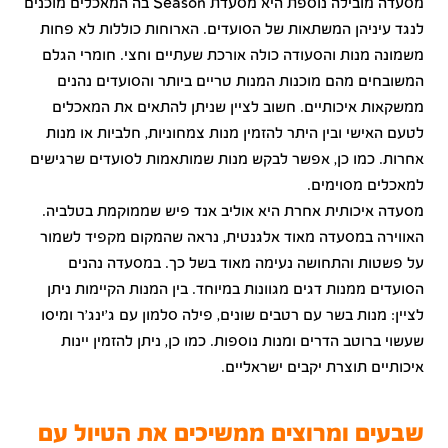
מסעדה מובילה נוספת היא מסעדת Season בה המאכלים מוכנים
לנגד עיניהן המשתאות של הסועדים. הארוחות כוללות לא פחות
משמונה מנות והסעודה כולה אורכת שעתיים וחצי. חומרי הגלם
המשובחים מהם מוכנות המנות טריים ביותר והסועדים נהנים
ממשקאות איכותיים. חשוב לציין שניתן להתאים את המאכלים
לטעם האישי ובין היתר להזמין מנות צמחוניות, חלביות או מנות
אחרות. כמו כן, אפשר לבקש מנות שמותאמות לסועדים שרגישים
למאכלים מסוימים.
מסעדה איכותית אחרת היא אוליב אנד פיש שממוקמת בטלביה.
האווירה במסעדה מאוד אלגנטית, נראה שהמקום מקפיד לשמור
על פשטות והתחושה נעימה מאוד בשל כך. במסעדה נהנים
הסועדים ממנות דגים מגוונות במיוחד. בין המנות הקיימות ניתן
לציין: מנות בשר עם רטבים שונים, פילה סלמון עם ג'ינג'ר ומיסו
שעשוי ברוטב הדרים ומנות נוספות. כמו כן, ניתן להזמין יינות
איכותיים תוצרת יקבים ישראליים.
שבעים ומרוצים ממשיכים את הטיול עם