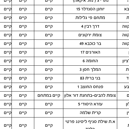
מפ"י 3 ( מול איקאה)
קיים
קיים
קיים
בא
יוחנן הסנדלר 15
קיים
קיים
קיים
ת
מתחם פי גלילות
קיים
קיים
קיים
ווה
דרך רבין 4
קיים
קיים
קיים
ווה
צומת ירקונים
קיים
קיים
קיים
ווה
בר כוכבא 49
קיים
קיים
קיים
האורגים 17
קיים
קיים
קיים
יון
החומה 6
קיים
קיים
קיים
ת
המלך חסן 3
קיים
קיים
קיים
ד
בני ברית 83
קיים
קיים
קיים
בע
פנחס החוצב 1
קיים
קיים
קיים
ם
צומת להבים-בתחנת דור אלון
קיים במתחם
קיים
קיים
ן
עזרא היסודי 5
קיים
קיים
קיים
ן
קרית שלמה
קיים
קיים
קיים
א.ת שילת סניף ליסינג פרטי
קיים
קיים
קיים