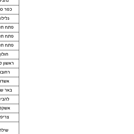
נתניה
כפר ס
גלילו
פתח תק
פתח תק
פתח תק
חולון
ראשון לצ
רחובו
אשדו
באר ש
להבי
אשקלו
צריפי
שילת