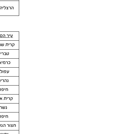
הרצליה
עיר הסנ
קרית שמ
טברי
כרמיא
עפול
נהריה
חיפה
קרית א
נשר
חיפה
חצור הגל