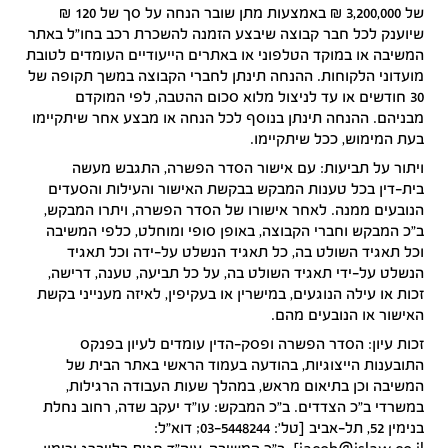
של 3,200,000 ₪ באמצעות מתן שובר הנחה על סך של 120 ₪
שיוענק לכל חבר קבוצה שיבצע הזמנה להשכרת רכב בחו"ל באתר
המשיבה או במוקד הטלפוני או באתרים הייעודיים העומדים לטובת
מועדוני הלקוחות. ההנחה תינתן לחברי הקבוצה במשך תקופה של
30 חודשים או עד לניצול מלוא סכום ההטבה, לפי המוקדם
מבניהם. ההנחה תינתן בנוסף לכל הנחה או מבצע אחר שיתקיימו
בעת המימוש, ככל שיתקיימו.
ויתור על תביעות
: עם אישור הסדר הפשרה, התגבש מעשה
בית-דין בכל טענות המבקש בבקשת האישור והעילות והסעדים
הנובעים ממנה. לאחר אישורו של הסדר הפשרה, ויתרו המבקש,
ב"כ המבקש וחברי הקבוצה, באופן סופי ומוחלט, כלפי המשיבה
וכל תאגיד השולט בה, כל תאגיד הנשלט על-ידה וכל תאגיד
הנשלט על-ידי תאגיד השולט בה, על כל תביעה, טענה, דרישה,
זכות או עילה הנוגעים, במישרין או בעקיפין, לאיזה מענייני בקשת
האישור או הנובעים מהם.
זכות עיון: הסדר הפשרה ופסק-הדין עומדים לעיון בפנקס
התובענות הייצוגיות, בהודעה בעמוד הראשי באתר הבית של
המשיבה וכן בתיאום מראש, במהלך שעות העבודה הרגילות,
במשרדי ב"כ הצדדים. ב"כ המבקש: עו"ד יעקב שדה, רחוב נחלת
בנימין 52, תל-אביב [טל': 03-5448244; דוא"ל: