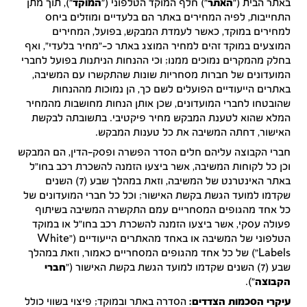
באתר הבית ("
האתר
") חלף המוקד הטלפוני ("
המוקד
"), תוך מתן
התחייבות, לפיה המחירים באתר הם בלעדיים ומוזלים ביחס
למחירים במוקד, כאשר לעמדת המבקש, בפועל, המחירים
המוצעים במוקד זהים למחיר המוצג באתר כ-"מחיר בלעדי", ואף
בחלק מהמקרים נמוכים ממנו; וכי ההנחות הניתנות בפועל לחברי
המועדונים של חברות מסחריות שונות שהתקשרו עם המשיבה,
באתרים הייעודיים הפועלים לשם כך, הן נמוכות מההנחות
שהובטחו לחברי המועדונים, שכן אותן הנחות מחושבות מהמחיר
המלא שהוא לטענת המבקש מחיר פיקטיבי. בתשובתה לבקשת
האישור, דחתה המשיבה את כל טענות המבקש.
חברי הקבוצה עליהם חלים הסדר הפשרה ופסק-הדין, הם המבקש
וכן
כל לקוחות המשיבה, אשר ביצעו הזמנה להשכרת רכב בחו"ל
באתר האינטרנט של המשיבה, וזאת במהלך שבע (7) השנים
שקדמו למועד הגשת בקשת האישור; וכל כל חברי המועדונים של
כל אחד מהגופים המסחריים עמם התקשרה המשיבה בשיתוף
פעולה עסקי, אשר ביצעו הזמנה להשכרת רכב בחו"ל או במוקד
הטלפוני של המשיבה או באחד מהאתרים הייעודיים ("
White
Labels
") של כל אחד מהגופים המסחריים כאמור, וזאת במהלך
שבע (7) השנים שקדמו למועד הגשת בקשת האישור ("
חברי
הקבוצה
").
עיקרי הסכמות הצדדים:
הסדרה באתר ובמוקד; פיצוי בשווי כולל