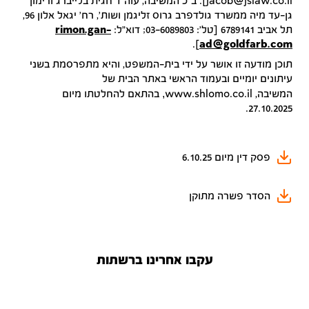
jacob@jslaw.co.il]. ב"כ המשיבה, עוה"ד חגית בלייברג ורימון
גן-עד מיה ממשרד גולדפרב גרוס זליגמן ושות', רח' יגאל אלון 96,
תל אביב 6789141 [טל': 03-6089803; דוא"ל:
rimon.gan-
].
ad@goldfarb.com
תוכן מודעה זו אושר על ידי בית-המשפט, והיא מתפרסמת בשני
עיתונים יומיים ובעמוד הראשי באתר הבית של
,
המשיבה, www.shlomo.co.il
בהתאם להחלטתו מיום
27.10.2025.
פסק דין מיום 6.10.25
הסדר פשרה מתוקן
עקבו אחרינו ברשתות