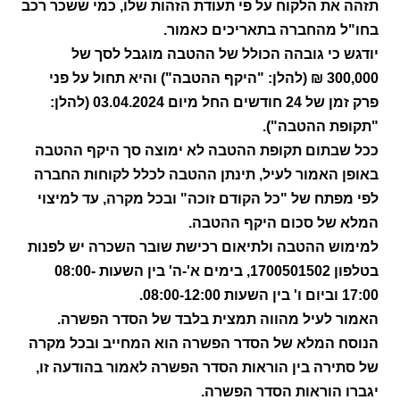
תזהה את הלקוח על פי תעודת הזהות שלו, כמי ששכר רכב
בחו"ל מהחברה בתאריכים כאמור.
יודגש כי גובהה הכולל של ההטבה מוגבל לסך של
300,000 ₪ (להלן: "היקף ההטבה") והיא תחול על פני
פרק זמן של 24 חודשים החל מיום 03.04.2024 (להלן:
"תקופת ההטבה").
ככל שבתום תקופת ההטבה לא ימוצה סך היקף ההטבה
באופן האמור לעיל, תינתן ההטבה לכלל לקוחות החברה
לפי מפתח של "כל הקודם זוכה" ובכל מקרה, עד למיצוי
המלא של סכום היקף ההטבה.
למימוש ההטבה ולתיאום רכישת שובר השכרה יש לפנות
בטלפון 1700501502, בימים א'-ה' בין השעות 08:00-
17:00 וביום ו' בין השעות 08:00-12:00.
האמור לעיל מהווה תמצית בלבד של הסדר הפשרה.
הנוסח המלא של הסדר הפשרה הוא המחייב ובכל מקרה
של סתירה בין הוראות הסדר הפשרה לאמור בהודעה זו,
יגברו הוראות הסדר הפשרה.