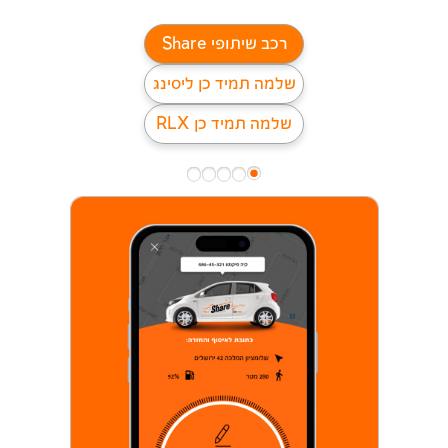
רכב שיתופי Share
שלמה תמיד כן ליסינג
שלמה תמיד כן RLX